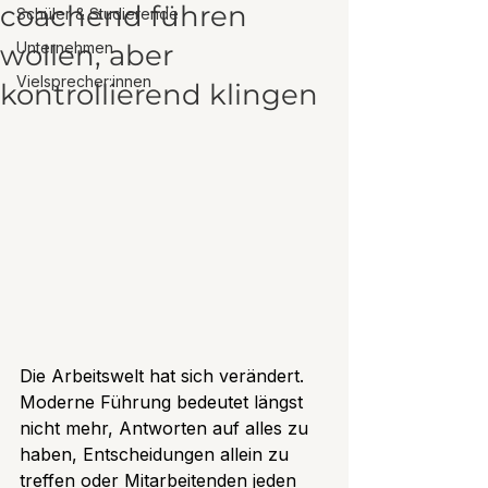
coachend führen
Schüler & Studierende
wollen, aber
Unternehmen
Vielsprecher:innen
kontrollierend klingen
Die Arbeitswelt hat sich verändert. 
Moderne Führung bedeutet längst 
nicht mehr, Antworten auf alles zu 
haben, Entscheidungen allein zu 
treffen oder Mitarbeitenden jeden 