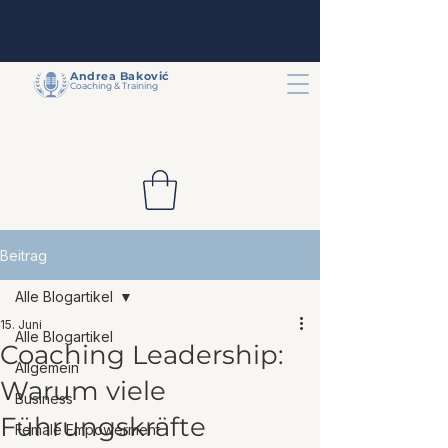
Andrea
Baković
Coaching & Training
Beitrag
Alle Blogartikel
15. Juni
Alle Blogartikel
Coaching Leadership:
Allgemein
Warum viele
Business
Führungskräfte
Female Empowerment