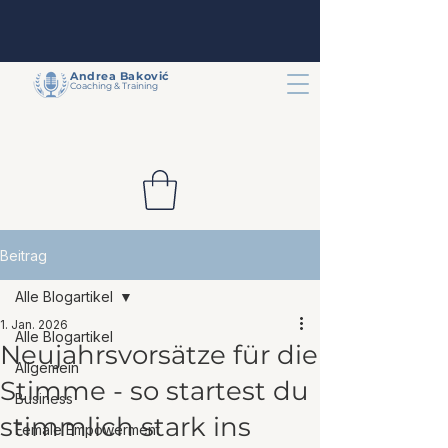
Andrea
Baković
Coaching & Training
Beitrag
Alle Blogartikel
1. Jan. 2026
Alle Blogartikel
Neujahrsvorsätze für die
Allgemein
Stimme - so startest du
Business
stimmlich stark ins
Female Empowerment