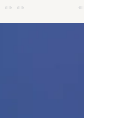
Stimmtraining für Lehrkräfte und
Berufssprecher:innen: Warum Ihr wichtigstes
Arbeitsmittel oft erst Aufmerksamkeit bekommt,
wenn es versagt und wie gezieltes
Stimmtraining Ihre Stimme langfristig gesund und
belastbar hält.