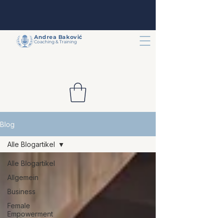
Andrea
Baković
Coaching & Training
Blog
Alle Blogartikel
Alle Blogartikel
Allgemein
Business
Female
Empowerment