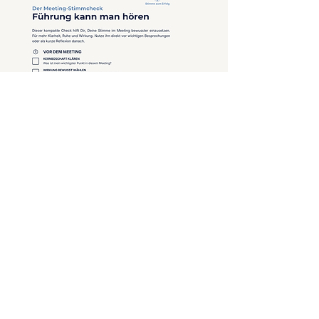
Meeting-Stimmcheck
Prüfe vor und nach Deinem
Meeting, wie Du Deine Stimme
gezielt für mehr Klarheit, Ruhe
und souveräne Wirkung
einsetzen kannst.
DOWNLOAD
Soziale
Medien