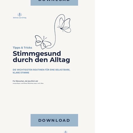
Tipps für Stimmpflege
Erhalte praktische, leicht
umsetzbare Empfehlungen, um
Deine Stimme gesund,
klangvoll und belastbar zu
halten.
DOWNLOAD