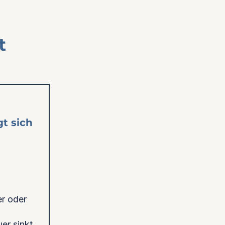
t
t sich
er oder
er sinkt