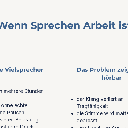
Wenn Sprechen Arbeit is
le Vielsprecher
Das Problem zeig
hörbar
n mehrere Stunden
der Klang verliert an
n ohne echte
Tragfähigkeit
che Pausen
die Stimme wird matt
ieren Belastung
gepresst
st über Druck,
die stimmliche Ausdau