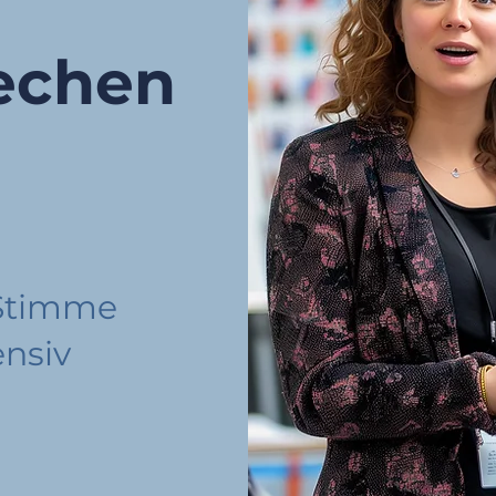
echen
 Stimme
ensiv