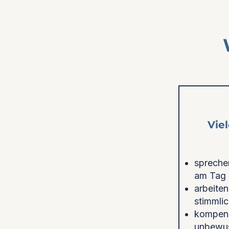
Vie
spreche
am Tag
arbeite
stimmli
kompens
unbewus