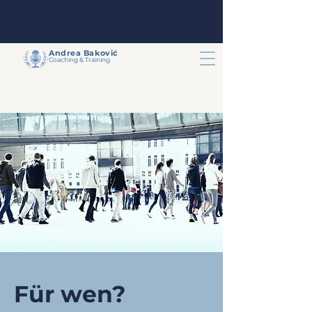
Andrea
Baković
Coaching & Training
Für wen?