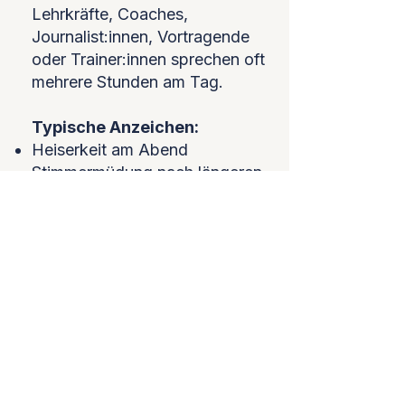
Lehrkräfte, Coaches,
Journalist:innen, Vortragende
oder Trainer:innen sprechen oft
mehrere Stunden am Tag.
Typische Anzeichen:
Heiserkeit am Abend
Stimmermüdung nach längeren
Sprechphasen
das Gefühl, „gegen den Tag
anzusprechen“
Hier steht die Belastbarkeit der
Stimme im Fokus: effizienter
Stimmeinsatz, gesunde
Sprechtechnik und Strategien,
mit denen deine Stimme auch
nach langen Tagen klar und